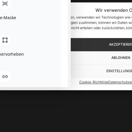
Wir verwenden C
se-Maske
Um Ihnen ein optimales Erlebnis zu bieten, verwenden wir Technologien wie
zuzugreifen. Wenn Sie diesen Technologien zustimmen, können wir Daten wie
verarbeiten. Wenn Sie Ihre Zustimmung nicht erteilen oder zurückziehen, k
werden.
AKZEPTIERE
 hervorheben
ABLEHNEN
EINSTELLUNG
Cookie-Richtlinie
Datenschutzer
hervorheben