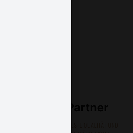
EXKLUSIVE
MASSGESCHNEIDERTE
HOCHWERTIGE
ONLINE
Tische
Gartenlounges
Regale
Shop
Unsere Partner
UM UNSEREN KUNDEN BESTE QUALITÄT UND