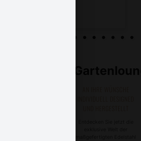
Gartenlou
AN IHRE WÜNSCHE
INDIVIDUELL DESIGNED
UND HERGESTELLT
Entdecken Sie jetzt die
exklusive Welt der
maßgefertigten Edelstahl