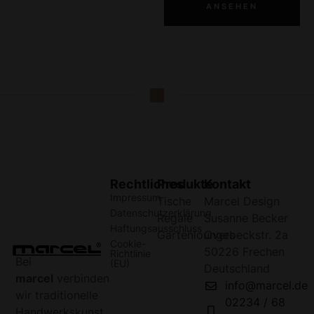
ANSEHEN
Rechtliches
Produkte
Kontakt
Impressum
Tische
Marcel Design
Datenschutzerklärung
Regale
Susanne Becker
Haftungsausschluss
Gartenlounges
Overbeckstr. 2a
Cookie-
50226 Frechen
Richtlinie
Bei
(EU)
Deutschland
marcel
verbinden
info@marcel.de
wir traditionelle
02234 / 68
Handwerkskunst