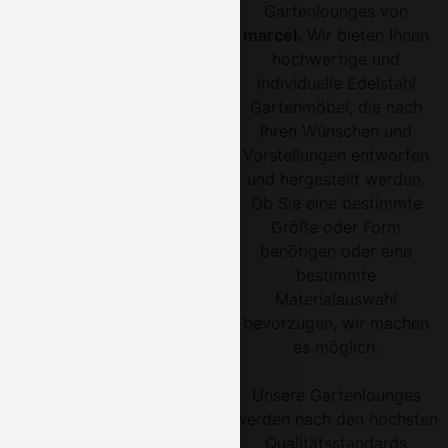
Gartenlounges von
marcel.
Wir bieten Ihnen
hochwertige und
individuelle Edelstahl
Gartenmöbel, die nach
Ihren Wünschen und
Vorstellungen entworfen
und hergestellt werden.
Ob Sie eine bestimmte
Größe oder Form
benötigen oder eine
bestimmte
Materialauswahl
bevorzugen, wir machen
es möglich.
Unsere Gartenlounges
werden nach den höchsten
Qualitätsstandards