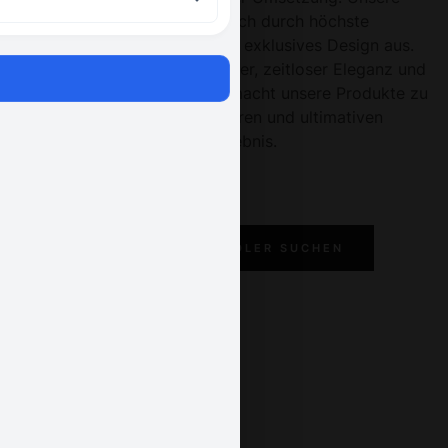
Produkte zeichnen sich durch höchste
Qualitätsansprüche und ein exklusives Design aus.
Die Kombination aus moderner, zeitloser Eleganz und
hochwertiger Verarbeitung macht unsere Produkte zu
einem unverwechselbaren und ultimativen
Wohnerlebnis.
JETZT FACHHÄNDLER SUCHEN