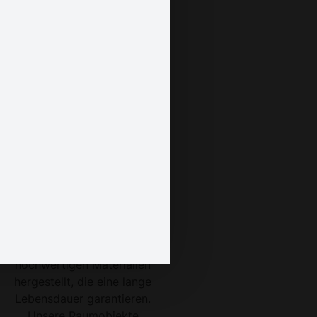
miteinander vereinen. Wir
bieten Ihnen die
Möglichkeit, Ihren Tisch
nach Ihrem Wunschmaß
zu gestalten, um
sicherzustellen, dass er
perfekt in Ihren Raum
passt und alle Ihre
Bedürfnisse erfüllt.
Wir legen höchsten Wert
auf Qualität und
Robustheit, deshalb
werden unsere Tische
ausschließlich aus
hochwertigen Materialien
hergestellt, die eine lange
Lebensdauer garantieren.
Unsere Raumobjekte