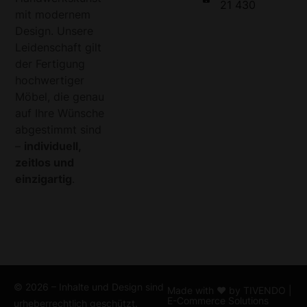
21 430
mit modernem
Design. Unsere
Leidenschaft gilt
der Fertigung
hochwertiger
Möbel, die genau
auf Ihre Wünsche
abgestimmt sind
–
individuell,
zeitlos und
einzigartig
.
© 2026 – Inhalte und Design sind
Made with ♥ by
TIVENDO |
E-Commerce Solutions
urheberrechtlich geschützt.