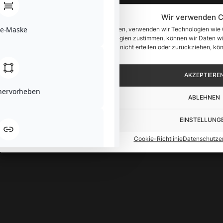
Wir verwenden C
se-Maske
Um Ihnen ein optimales Erlebnis zu bieten, verwenden wir Technologien wie
zuzugreifen. Wenn Sie diesen Technologien zustimmen, können wir Daten wie
verarbeiten. Wenn Sie Ihre Zustimmung nicht erteilen oder zurückziehen, k
werden.
AKZEPTIERE
 hervorheben
ABLEHNEN
EINSTELLUNG
Cookie-Richtlinie
Datenschutzer
hervorheben